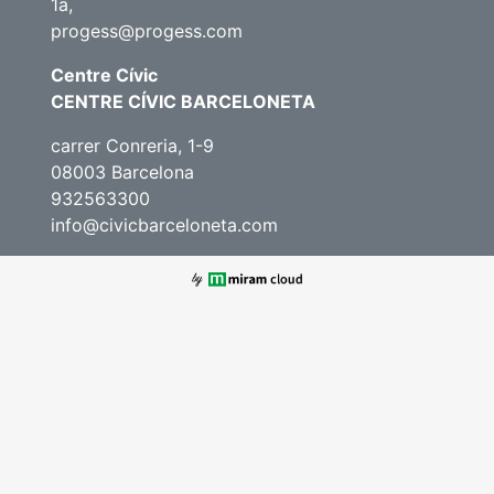
1a,
progess@progess.com
Centre Cívic
CENTRE CÍVIC BARCELONETA
carrer Conreria, 1-9
08003 Barcelona
932563300
info@civicbarceloneta.com