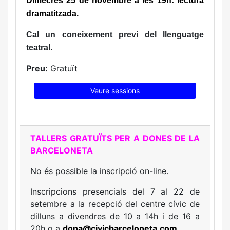
Dimecres 25 de novembre a les 19h: lectura
dramatitzada.
Cal un coneixement previ del llenguatge
teatral.
Preu:
Gratuït
Veure sessions
TALLERS GRATUÏTS PER A DONES DE LA
BARCELONETA
No és possible la inscripció on-line.
Inscripcions presencials del 7 al 22 de
setembre a la recepció del centre cívic de
dilluns a divendres de 10 a 14h i de 16 a
20h o a
dona
@civicbarceloneta.com